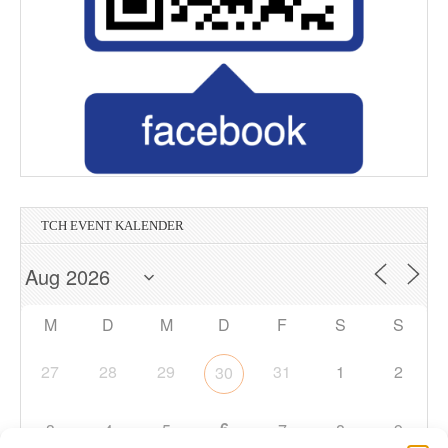
TCH EVENT KALENDER
M
D
M
D
F
S
S
27
28
29
31
1
2
30
6
3
4
5
7
8
9