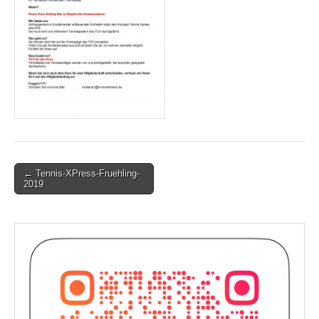
Post
← Tennis-XPress-Fruehling-
2019
navigation