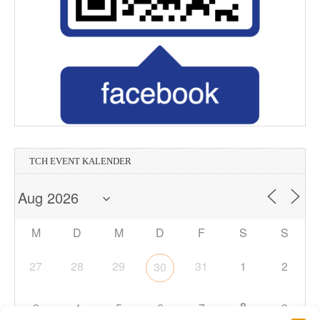
TCH EVENT KALENDER
M
D
M
D
F
S
S
27
28
29
31
1
2
30
8
3
4
5
6
7
9