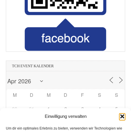
TCH EVENT KALENDER
M
D
M
D
F
S
S
30
31
1
2
3
4
5
Einwilligung verwalten
6
7
9
10
11
12
8
Um dir ein optimales Erlebnis zu bieten, verwenden wir Technologien wie