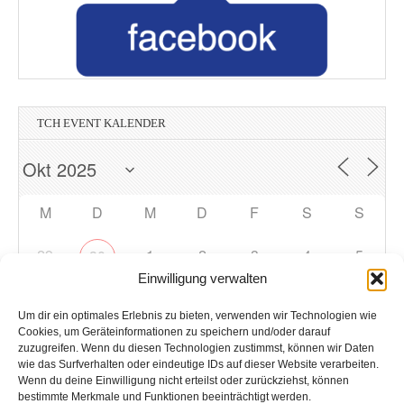
TCH EVENT KALENDER
M
D
M
D
F
S
S
29
1
2
3
4
5
30
Einwilligung verwalten
6
7
8
9
10
12
11
Um dir ein optimales Erlebnis zu bieten, verwenden wir Technologien wie
Cookies, um Geräteinformationen zu speichern und/oder darauf
zuzugreifen. Wenn du diesen Technologien zustimmst, können wir Daten
13
14
15
16
17
18
19
wie das Surfverhalten oder eindeutige IDs auf dieser Website verarbeiten.
Wenn du deine Einwilligung nicht erteilst oder zurückziehst, können
bestimmte Merkmale und Funktionen beeinträchtigt werden.