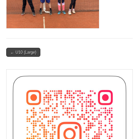
Post
← U10 (Large)
navigation