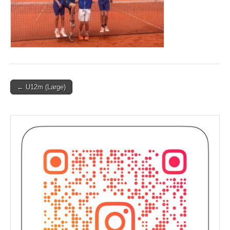
Post
← U12m (Large)
navigation