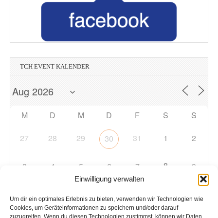
TCH EVENT KALENDER
M
D
M
D
F
S
S
27
28
29
31
1
2
30
8
3
4
5
6
7
9
Einwilligung verwalten
10
11
12
13
14
15
16
Um dir ein optimales Erlebnis zu bieten, verwenden wir Technologien wie
Cookies, um Geräteinformationen zu speichern und/oder darauf
zuzugreifen. Wenn du diesen Technologien zustimmst, können wir Daten