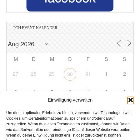
TCH EVENT KALENDER
M
D
M
D
F
S
S
27
28
29
31
1
2
30
7
3
4
5
6
8
9
Einwilligung verwalten
10
11
12
13
14
15
16
Um dir ein optimales Erlebnis zu bieten, verwenden wir Technologien wie
Cookies, um Geräteinformationen zu speichern und/oder darauf
zuzugreifen. Wenn du diesen Technologien zustimmst, können wir Daten
17
18
19
20
21
22
23
wie das Surfverhalten oder eindeutige IDs auf dieser Website verarbeiten.
Wenn du deine Einwilligung nicht erteilst oder zurückziehst, können