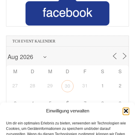
TCH EVENT KALENDER
M
D
M
D
F
S
S
27
28
29
31
1
2
30
6
3
4
5
7
8
9
Einwilligung verwalten
10
11
12
13
14
15
16
Um dir ein optimales Erlebnis zu bieten, verwenden wir Technologien wie
Cookies, um Geräteinformationen zu speichern und/oder darauf
zuzugreifen. Wenn du diesen Technologien zustimmst, können wir Daten