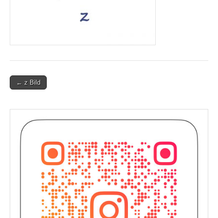
Post
← z Bild
navigation