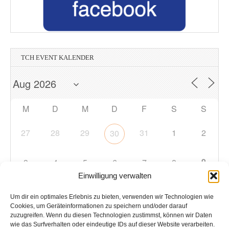
TCH EVENT KALENDER
M
D
M
D
F
S
S
27
28
29
31
1
2
30
9
3
4
5
6
7
8
Einwilligung verwalten
10
11
12
13
14
15
16
Um dir ein optimales Erlebnis zu bieten, verwenden wir Technologien wie
Cookies, um Geräteinformationen zu speichern und/oder darauf
zuzugreifen. Wenn du diesen Technologien zustimmst, können wir Daten
17
18
19
20
21
22
23
wie das Surfverhalten oder eindeutige IDs auf dieser Website verarbeiten.