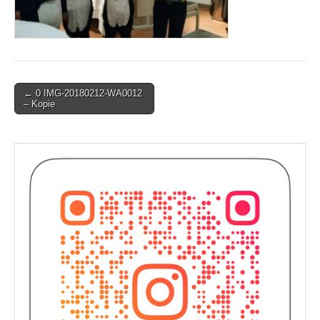
Post
← 0 IMG-20180212-WA0012
– Kopie
navigation