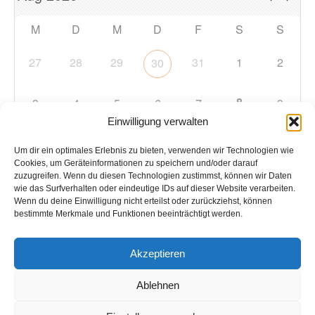
M
D
M
D
F
S
S
27
28
29
31
1
2
30
8
3
4
5
6
7
9
Einwilligung verwalten
10
11
12
13
14
15
16
Um dir ein optimales Erlebnis zu bieten, verwenden wir Technologien wie
Cookies, um Geräteinformationen zu speichern und/oder darauf
zuzugreifen. Wenn du diesen Technologien zustimmst, können wir Daten
17
18
19
20
21
22
23
wie das Surfverhalten oder eindeutige IDs auf dieser Website verarbeiten.
Wenn du deine Einwilligung nicht erteilst oder zurückziehst, können
bestimmte Merkmale und Funktionen beeinträchtigt werden.
24
25
26
27
28
29
30
Akzeptieren
31
1
2
3
4
5
6
Ablehnen