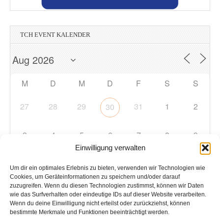
TCH EVENT KALENDER
M
D
M
D
F
S
S
27
28
29
31
1
2
30
3
4
5
6
7
8
9
Einwilligung verwalten
10
11
12
13
14
15
16
Um dir ein optimales Erlebnis zu bieten, verwenden wir Technologien wie
Cookies, um Geräteinformationen zu speichern und/oder darauf
zuzugreifen. Wenn du diesen Technologien zustimmst, können wir Daten
17
18
19
20
21
22
23
wie das Surfverhalten oder eindeutige IDs auf dieser Website verarbeiten.
Wenn du deine Einwilligung nicht erteilst oder zurückziehst, können
bestimmte Merkmale und Funktionen beeinträchtigt werden.