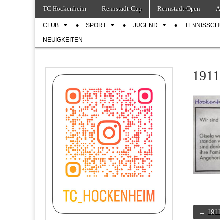
Skip
Main
TC Hockenheim
Rennstadt-Cup
Rennstadt-Open
A
to
menu
Sub
content
CLUB
SPORT
JUGEND
TENNISSCH
menu
NEUIGKEITEN
1911
Post
← 1911