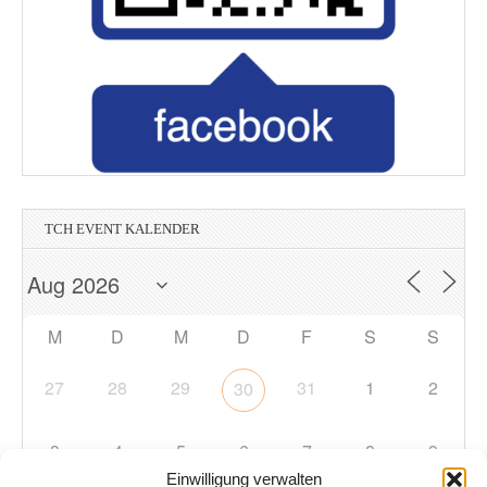
TCH EVENT KALENDER
M
D
M
D
F
S
S
27
28
29
31
1
2
30
3
4
5
6
7
8
9
Einwilligung verwalten