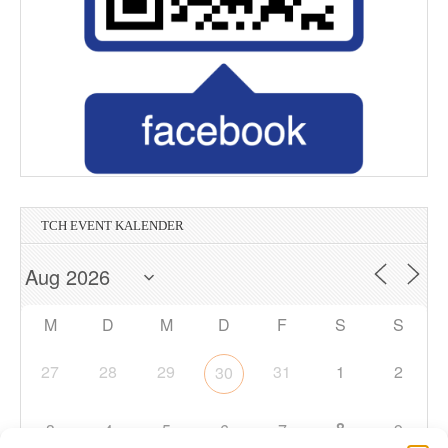
TCH EVENT KALENDER
M
D
M
D
F
S
S
27
28
29
31
1
2
30
8
3
4
5
6
7
9