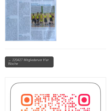
Post
← 220427 Mitgliederver H’er
Woche
navigation