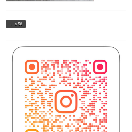
Post
← a 58
navigation