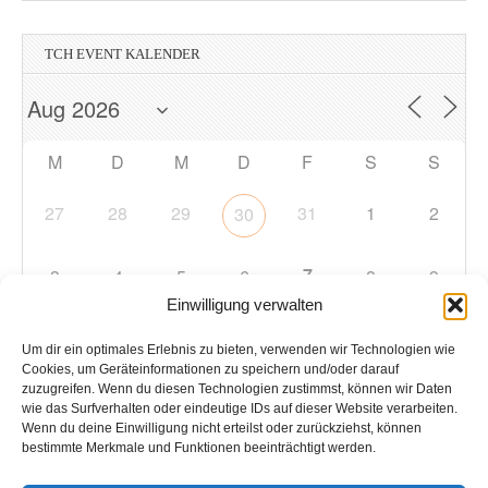
TCH EVENT KALENDER
M
D
M
D
F
S
S
27
28
29
31
1
2
30
7
3
4
5
6
8
9
Einwilligung verwalten
10
11
12
13
14
15
16
Um dir ein optimales Erlebnis zu bieten, verwenden wir Technologien wie
Cookies, um Geräteinformationen zu speichern und/oder darauf
zuzugreifen. Wenn du diesen Technologien zustimmst, können wir Daten
17
18
19
20
21
22
23
wie das Surfverhalten oder eindeutige IDs auf dieser Website verarbeiten.
Wenn du deine Einwilligung nicht erteilst oder zurückziehst, können
bestimmte Merkmale und Funktionen beeinträchtigt werden.
24
25
26
27
28
29
30