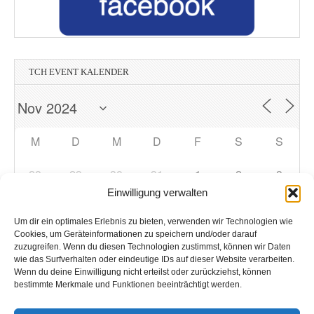
TCH EVENT KALENDER
M
D
M
D
F
S
S
28
29
30
31
1
2
3
Einwilligung verwalten
4
5
6
7
8
10
9
Um dir ein optimales Erlebnis zu bieten, verwenden wir Technologien wie
Cookies, um Geräteinformationen zu speichern und/oder darauf
zuzugreifen. Wenn du diesen Technologien zustimmst, können wir Daten
11
12
13
14
15
16
17
wie das Surfverhalten oder eindeutige IDs auf dieser Website verarbeiten.
Wenn du deine Einwilligung nicht erteilst oder zurückziehst, können
bestimmte Merkmale und Funktionen beeinträchtigt werden.
18
19
20
21
22
24
23