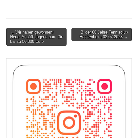
Post
← Wir haben gewonnen!
Bilder 60 Jahre Tennisclub
Neuer Anpfiff Jugendraum für
Hockenheim 02.07.2023 →
navigation
bis zu 50.000 Euro