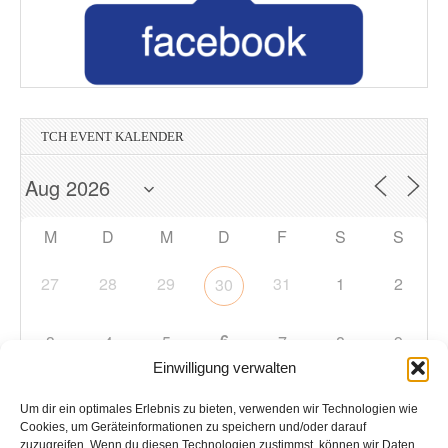
TCH EVENT KALENDER
M
D
M
D
F
S
S
27
28
29
31
1
2
30
6
3
4
5
7
8
9
Einwilligung verwalten
10
11
12
13
14
15
16
Um dir ein optimales Erlebnis zu bieten, verwenden wir Technologien wie
Cookies, um Geräteinformationen zu speichern und/oder darauf
zuzugreifen. Wenn du diesen Technologien zustimmst, können wir Daten