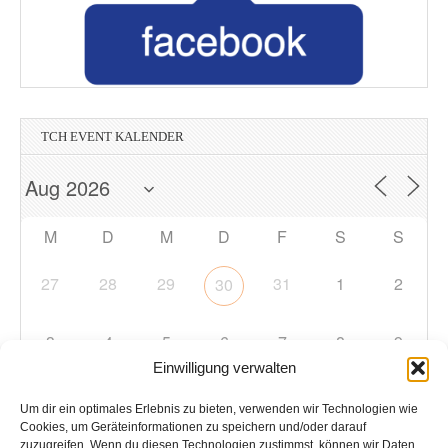
TCH EVENT KALENDER
M
D
M
D
F
S
S
27
28
29
31
1
2
30
3
4
5
6
7
8
9
Einwilligung verwalten
10
11
12
13
14
15
16
Um dir ein optimales Erlebnis zu bieten, verwenden wir Technologien wie
Cookies, um Geräteinformationen zu speichern und/oder darauf
zuzugreifen. Wenn du diesen Technologien zustimmst, können wir Daten