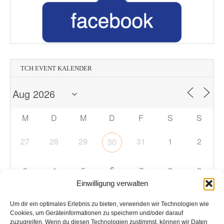
TCH EVENT KALENDER
M
D
M
D
F
S
S
27
28
29
31
1
2
30
6
3
4
5
7
8
9
Einwilligung verwalten
10
11
12
13
14
15
16
Um dir ein optimales Erlebnis zu bieten, verwenden wir Technologien wie
Cookies, um Geräteinformationen zu speichern und/oder darauf
zuzugreifen. Wenn du diesen Technologien zustimmst, können wir Daten