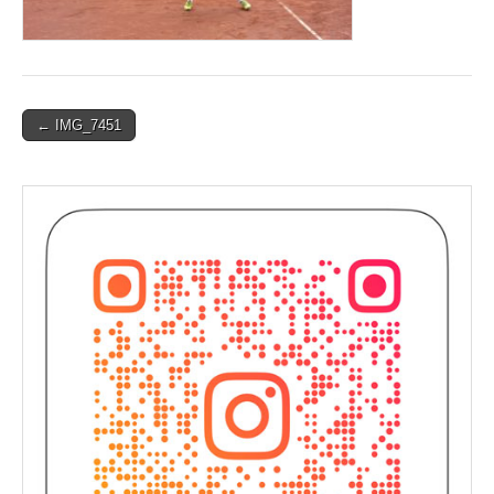
Post
← IMG_7451
navigation