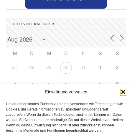
TCH EVENT KALENDER
M
D
M
D
F
S
S
27
28
29
31
1
2
30
9
3
4
5
6
7
8
Einwilligung verwalten
10
11
12
13
14
15
16
Um dir ein optimales Erlebnis zu bieten, verwenden wir Technologien wie
Cookies, um Geräteinformationen zu speichern und/oder darauf
zuzugreifen. Wenn du diesen Technologien zustimmst, können wir Daten
17
18
19
20
21
22
23
wie das Surfverhalten oder eindeutige IDs auf dieser Website verarbeiten.
Wenn du deine Einwilligung nicht erteilst oder zurückziehst, können
bestimmte Merkmale und Funktionen beeinträchtigt werden.