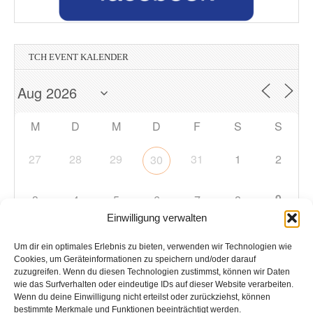
TCH EVENT KALENDER
M
D
M
D
F
S
S
27
28
29
31
1
2
30
9
3
4
5
6
7
8
Einwilligung verwalten
10
11
12
13
14
15
16
Um dir ein optimales Erlebnis zu bieten, verwenden wir Technologien wie
Cookies, um Geräteinformationen zu speichern und/oder darauf
zuzugreifen. Wenn du diesen Technologien zustimmst, können wir Daten
17
18
19
20
21
22
23
wie das Surfverhalten oder eindeutige IDs auf dieser Website verarbeiten.
Wenn du deine Einwilligung nicht erteilst oder zurückziehst, können
bestimmte Merkmale und Funktionen beeinträchtigt werden.