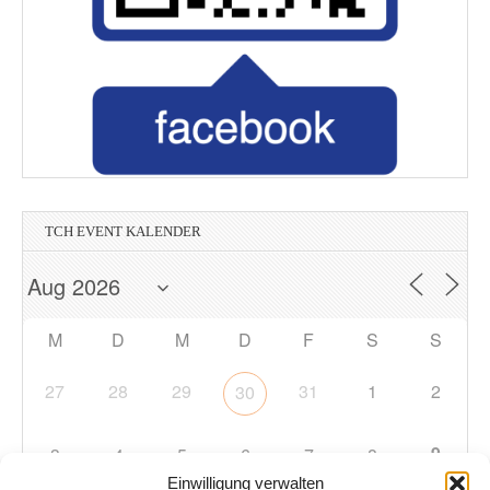
TCH EVENT KALENDER
M
D
M
D
F
S
S
27
28
29
31
1
2
30
9
3
4
5
6
7
8
Einwilligung verwalten