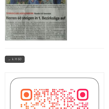
Post
← k H 60
navigation