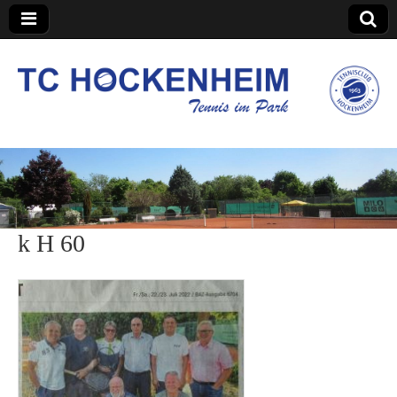
TC Hockenheim
k H 60