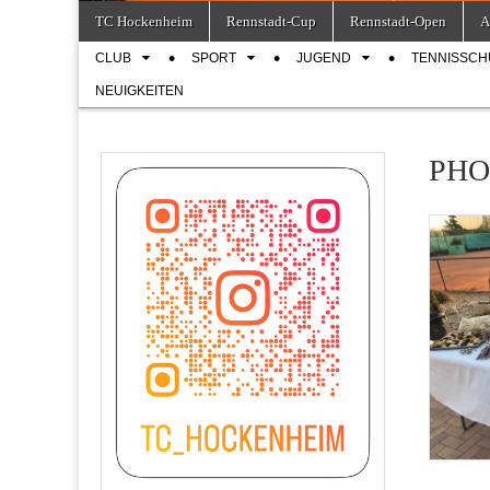
Skip
Main
TC Hockenheim
Rennstadt-Cup
Rennstadt-Open
A
to
menu
Sub
content
CLUB
SPORT
JUGEND
TENNISSCH
menu
NEUIGKEITEN
PHOO