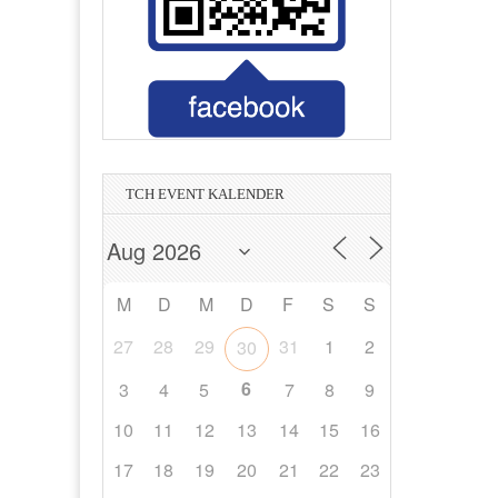
Unternehmensberatung Facility
Printmedia Mannheim
euerberater
Tanz- und Nachtclub in Heidelberg
Wasser - Strom - Erdgas - Umwelt
Magnetschalungstechnologie
in Hockenheim
in Hockenheim
Management
TCH EVENT KALENDER
M
D
M
D
F
S
S
27
28
29
31
1
2
30
6
3
4
5
7
8
9
10
11
12
13
14
15
16
17
18
19
20
21
22
23