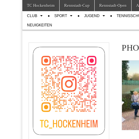
Skip
Main
TC Hockenheim
Rennstadt-Cup
Rennstadt-Open
A
to
menu
Sub
content
CLUB
SPORT
JUGEND
TENNISSCH
menu
NEUIGKEITEN
PHOO