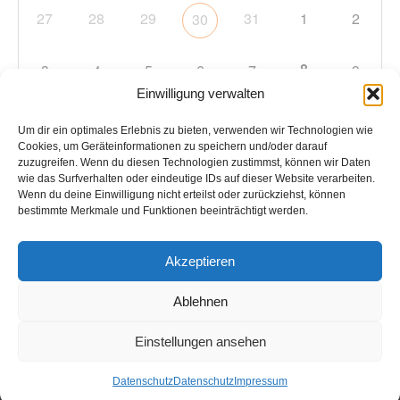
27
28
29
31
1
2
30
8
3
4
5
6
7
9
Einwilligung verwalten
10
11
12
13
14
15
16
Um dir ein optimales Erlebnis zu bieten, verwenden wir Technologien wie
Cookies, um Geräteinformationen zu speichern und/oder darauf
zuzugreifen. Wenn du diesen Technologien zustimmst, können wir Daten
17
18
19
20
21
22
23
wie das Surfverhalten oder eindeutige IDs auf dieser Website verarbeiten.
Wenn du deine Einwilligung nicht erteilst oder zurückziehst, können
bestimmte Merkmale und Funktionen beeinträchtigt werden.
24
25
26
27
28
29
30
Akzeptieren
31
1
2
3
4
5
6
Ablehnen
Einstellungen ansehen
Copyright © 2026
TC Hockenheim
. Alle Rechte vorbehalten.
Datenschutz
Datenschutz
Impressum