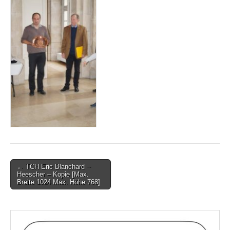
Post
← TCH Eric Blanchard –
Heescher – Kopie [Max.
navigation
Breite 1024 Max. Höhe 768]