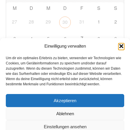
M
D
M
D
F
S
S
27
28
29
31
1
2
30
7
3
4
5
6
8
9
Einwilligung verwalten
10
11
12
13
14
15
16
Um dir ein optimales Erlebnis zu bieten, verwenden wir Technologien wie
Cookies, um Geräteinformationen zu speichern und/oder darauf
zuzugreifen. Wenn du diesen Technologien zustimmst, können wir Daten
17
18
19
20
21
22
23
wie das Surfverhalten oder eindeutige IDs auf dieser Website verarbeiten.
Wenn du deine Einwilligung nicht erteilst oder zurückziehst, können
bestimmte Merkmale und Funktionen beeinträchtigt werden.
24
25
26
27
28
29
30
Akzeptieren
31
1
2
3
4
5
6
Ablehnen
Einstellungen ansehen