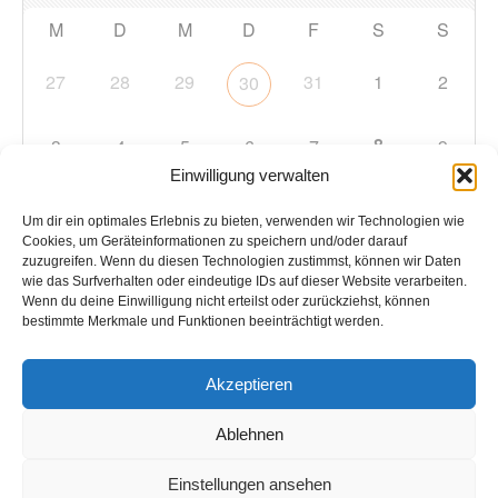
M
D
M
D
F
S
S
27
28
29
31
1
2
30
8
3
4
5
6
7
9
Einwilligung verwalten
10
11
12
13
14
15
16
Um dir ein optimales Erlebnis zu bieten, verwenden wir Technologien wie
Cookies, um Geräteinformationen zu speichern und/oder darauf
zuzugreifen. Wenn du diesen Technologien zustimmst, können wir Daten
17
18
19
20
21
22
23
wie das Surfverhalten oder eindeutige IDs auf dieser Website verarbeiten.
Wenn du deine Einwilligung nicht erteilst oder zurückziehst, können
bestimmte Merkmale und Funktionen beeinträchtigt werden.
24
25
26
27
28
29
30
Akzeptieren
31
1
2
3
4
5
6
Ablehnen
Einstellungen ansehen