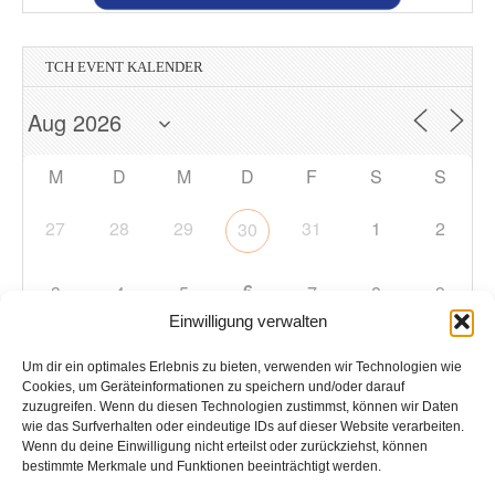
TCH EVENT KALENDER
M
D
M
D
F
S
S
27
28
29
31
1
2
30
6
3
4
5
7
8
9
Einwilligung verwalten
10
11
12
13
14
15
16
Um dir ein optimales Erlebnis zu bieten, verwenden wir Technologien wie
Cookies, um Geräteinformationen zu speichern und/oder darauf
zuzugreifen. Wenn du diesen Technologien zustimmst, können wir Daten
17
18
19
20
21
22
23
wie das Surfverhalten oder eindeutige IDs auf dieser Website verarbeiten.
Wenn du deine Einwilligung nicht erteilst oder zurückziehst, können
bestimmte Merkmale und Funktionen beeinträchtigt werden.
24
25
26
27
28
29
30