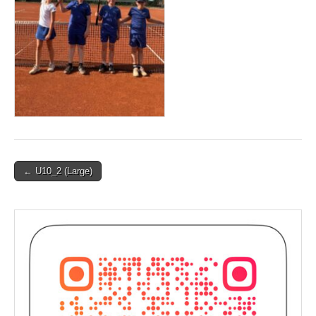
Post
← U10_2 (Large)
navigation