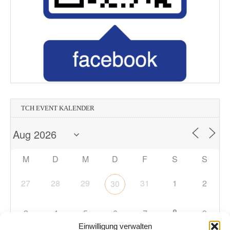
TCH EVENT KALENDER
M
D
M
D
F
S
S
27
28
29
31
1
2
30
8
3
4
5
6
7
9
Einwilligung verwalten